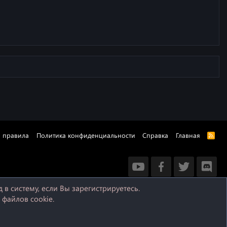
и правила
Политика конфиденциальности
Справка
Главная
R
S
S
в систему, если Вы зарегистрируетесь.
 файлов cookie.